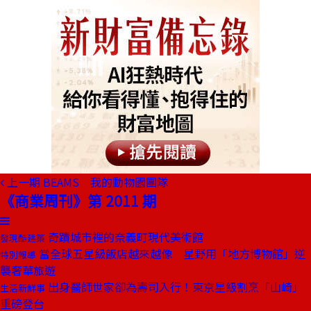
上一期
BEAMS 我的動物園團隊
《商業周刊》第 2011 期
奇蹟城市裡的奈義町現代美術館
發現酷建築
當全球五星級飯店越來越像 星野用「地方博物館」逆
特別報導
襲奢華旅遊
出身醫師世家卻為壽司入行！東京星級割烹「山崎」
生活新鮮事
重磅登台