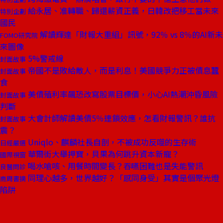
給永居、准轉職、歸還薪資正義，日韓改把移工當未來
特別企劃
國民
解讀輝達「財報大重組」訊號，92％ vs 8％的AI新未
FOMO研究院
來圖像
5%警戒線
封面故事
帝國不是敗給敵人，而是利息！美國競爭力正被債息蠶
封面故事
食
美債殖利率飆恐改寫股票目標價，小心AI熱潮沖昏風險
封面故事
判斷
大會計師解讀美債5％連鎖效應，怎看財報警訊？誰抗
封面故事
震？
Uniqlo、麒麟社長自剖，不被成功反噬的生存術
日經嚴選
華爾街大舉押寶，貝果為何跳升資本新寵？
國際視窗
喝水嗆咳、用餐時間變長？吞嚥困難也是失能警訊
良醫問診
同理心越多，世界越好？「感同身受」其實是個聚光燈
商周書摘
陷阱