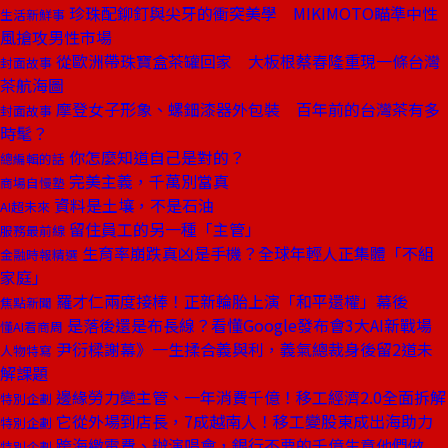
珍珠配鉚釘與尖牙的衝突美學 MIKIMOTO瞄準中性
生活新鮮事
風搶攻男性市場
從歐洲帶珠寶盒茶罐回家 大板根蔡春隆重現一條台灣
封面故事
茶航海圖
摩登女子形象、螺鈿漆器外包裝 百年前的台灣茶有多
封面故事
時髦？
你怎麼知道自己是對的？
總編輯的話
完美主義，千萬別當真
商場自慢塾
資料是土壤，不是石油
AI超未來
留住員工的另一種「主管」
服務最前線
生育率崩跌真凶是手機？全球年輕人正集體「不組
金融時報精選
家庭」
羅才仁兩度接棒！正新輪胎上演「和平還權」幕後
焦點新聞
是落後還是布長線？看懂Google發布會3大AI新戰場
懂AI看商周
尹衍樑謝幕》一生揉合義與利，義氣總裁身後留2道未
人物特寫
解課題
邊緣勞力變主管、一年消費千億！移工經濟2.0全面拆解
特別企劃
它從外場到店長，7成越南人！移工變股東成出海助力
特別企劃
跨海繳電費、辦演唱會，銀行不要的千億生意他們做
特別企劃