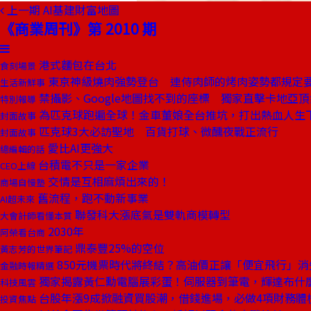
上一期
AI基建財富地圖
《商業周刊》第 2010 期
港式麵包在台北
食刻場景
東京神級燒肉強勢登台 連侍肉師的烤肉姿勢都規定
生活新鮮事
禁攝影、Google地圖找不到的座標 獨家直擊卡地亞
特別報導
為匹克球跑遍全球！金車董娘全台推坑，打出熱血人生
封面故事
匹克球3大必訪聖地 百貨打球、微醺夜戰正流行
封面故事
愛比AI更強大
總編輯的話
台積電不只是一家企業
CEO上線
交情是互相麻煩出來的！
商場自慢塾
舊流程，跑不動新事業
AI超未來
聯發科大漲底氣是雙軌商模轉型
大會計師看懂本質
2030年
阿榮看台商
鼎泰豐25%的空位
黃志芳的世界筆記
850元機票時代將終結？高油價正讓「便宜飛行」消
金融時報精選
獨家揭露黃仁勳電腦展彩蛋！伺服器到筆電，輝達布什
科技風雲
台股年漲9成掀融資買股潮，借錢進場，必做4項財務體
投資焦點