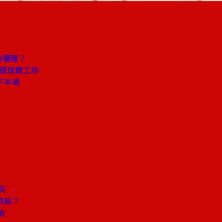
要優雅？
頂級珠寶工坊
下半場
失
麼局？
檢