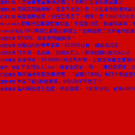
川普拿軍售當籌碼該擔心？拆解川習會的商戰算計
國際焦點
荷姆茲危機無解，降息不易恐升息！川習會後股債抗震
國際焦點
美國通膨破表，別指望降息了，明年升息？NACHO交
投資焦點
疫情拚嘉義廠智慧製造！市值翻18倍，勤誠陳美琪：把
MEGA TALK
GPU再強也要插在銅線上！從銅鋁鋰三兄弟看AI金
FOMO研究院
BEAMS 我的動物園團隊！
封面故事
別變成AI的標準答案！BEAMS社長：請成為玩家
封面故事
日本第一名店員、羽絨衣狂人，教你超越AI魅力4心法
封面故事
全球稀有！99.9999％純金靶材商，它放掉有毒生意變A
科技風雲
不准用私人Line、開會全錄影，南一「溝通留痕術」
管理一點靈
高市編跨年度預算押寶，「戰略17領域」揭日本明星產
日經嚴選
學費下殺5折搶菁英，MBA為何不香了？
國際視窗
當AI開始接手生產、終結貧窮，「如何分配」是後AI時
商周書摘