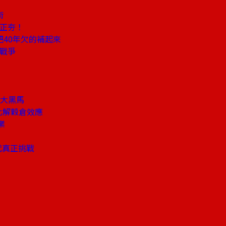
術
易正夯！
40年欠的補起來
屬戰爭
I大黑馬
化解穀倉效應
業
代真正挑戰