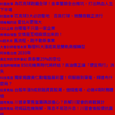
為匹克球跑遍全球！金車董娘全台推坑，打出熱血人生
封面故事
下半場
匹克球3大必訪聖地 百貨打球、微醺夜戰正流行
封面故事
愛比AI更強大
總編輯的話
台積電不只是一家企業
CEO上線
交情是互相麻煩出來的！
商場自慢塾
舊流程，跑不動新事業
AI超未來
聯發科大漲底氣是雙軌商模轉型
大會計師看懂本質
2030年
阿榮看台商
鼎泰豐25%的空位
黃志芳的世界筆記
850元機票時代將終結？高油價正讓「便宜飛行」消
金融時報精選
失
獨家揭露黃仁勳電腦展彩蛋！伺服器到筆電，輝達布什
科技風雲
麼局？
台股年漲9成掀融資買股潮，借錢進場，必做4項財務體
投資焦點
檢
川普拿軍售當籌碼該擔心？拆解川習會的商戰算計
國際焦點
荷姆茲危機無解，降息不易恐升息！川習會後股債抗震
國際焦點
術