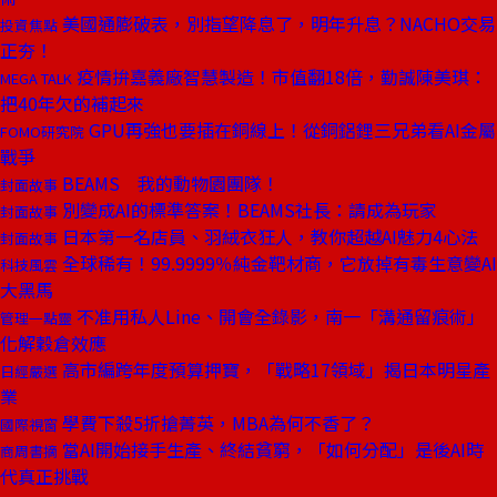
美國通膨破表，別指望降息了，明年升息？NACHO交易
投資焦點
正夯！
疫情拚嘉義廠智慧製造！市值翻18倍，勤誠陳美琪：
MEGA TALK
把40年欠的補起來
GPU再強也要插在銅線上！從銅鋁鋰三兄弟看AI金屬
FOMO研究院
戰爭
BEAMS 我的動物園團隊！
封面故事
別變成AI的標準答案！BEAMS社長：請成為玩家
封面故事
日本第一名店員、羽絨衣狂人，教你超越AI魅力4心法
封面故事
全球稀有！99.9999％純金靶材商，它放掉有毒生意變AI
科技風雲
大黑馬
不准用私人Line、開會全錄影，南一「溝通留痕術」
管理一點靈
化解穀倉效應
高市編跨年度預算押寶，「戰略17領域」揭日本明星產
日經嚴選
業
學費下殺5折搶菁英，MBA為何不香了？
國際視窗
當AI開始接手生產、終結貧窮，「如何分配」是後AI時
商周書摘
代真正挑戰