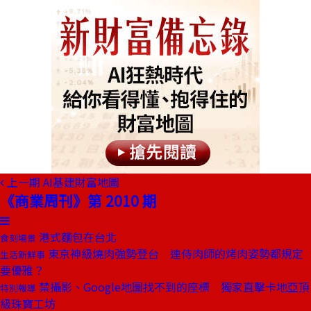
上一期
AI基建財富地圖
《商業周刊》第 2010 期
港式麵包在台北
食刻場景
東京神級燒肉強勢登台 連侍肉師的烤肉姿勢都規定
生活新鮮事
要優雅？
禁攝影、Google地圖找不到的座標 獨家直擊卡地亞頂
特別報導
級珠寶工坊