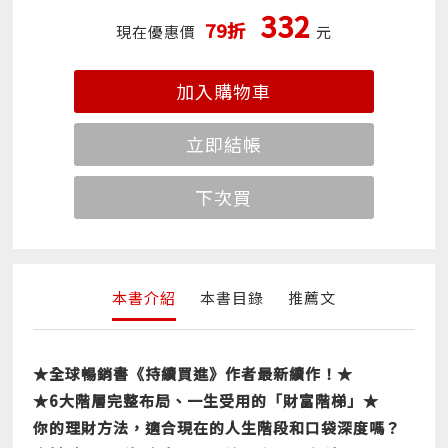
332
79折
現在優惠價
元
加入購物車
立即結帳
下次買
本書介紹
本書目錄
推薦文
★全球暢銷書《持續買進》作者最新續作！★
★6大階層完整布局、一生受用的「財富階梯」★
你的理財方法，適合現在的人生階段和口袋深度嗎？