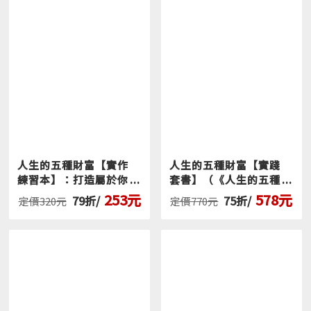
＿▂▃▄▅▆第2階： 1萬～10萬美元
你在雜貨店可以隨心所欲的買，不必看標價，也就是
實現了「雜貨自由」，這個階段，是時候投資自己
了。
進階策略
：這是教育回報率最高的階段，你的目標是
找到專長、興趣與市場需求的交集點。別沉迷於投
資，因為本金少，複利也不會大；你的職涯發展才是
最大的資產。
人生的五種財富【實作
人生的五種財富【實踐
＿▂▃▄▅▆第3階： 10萬～100萬美元
練習本】：打造屬於你
套書】（《人生的五種
的夢想人生，時間、社
財富》+《人生的五種
你上餐廳點菜可以不看價格，也就是實現了「餐廳自
253元
578元
79折/
75折/
定價320元
定價770元
會、心理、身體、金錢
財富【實作練習本】》
由」。你存下的錢已經夠多了，已經可以為你生更多
財富，全方位升級
共兩冊）
錢。
進階策略
：持續買進多元分散的指數基金，靠時間的
複利慢慢致富。第3階最大的風險是「生活方式膨
脹」，比如買太貴的房子或車子。