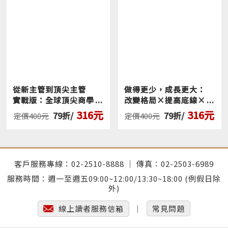
＿▂▃▄▅▆第4階： 100萬～1,000萬美元
你已經進入「富人」的門檻，你實現了「旅行自
由」，可以隨意旅行，住豪華飯店。但第4階最難突破
的一層，因為帶你來到這一階的方法（高薪工作、儲
蓄），沒法帶你突破這一階。
進階策略
：單純「分散投資」已經沒用了，而是要
從新主管到頂尖主管
做得更少，成長更大：
「集中投資」，你必須創業，或者加入有爆發潛力的
實戰版：全球頂尖商學
改變格局×提高底線×
公司，以獲得股權。使用槓桿（勞動力、資本、內
院必讀轉職聖經，九十
迅速聚焦，打造三年超
316元
316元
79折/
79折/
定價400元
定價400元
天完美因應轉職、升
過十倍的成長奇蹟
容、程式碼）把你的時間和收入脫鉤，能夠不必親力
遷、空降與接班挑戰
親為仍持續獲利。
＿▂▃▄▅▆第5階： 1,000萬～1億美元
客戶服務專線：02-2510-8888 │ 傳真：02-2503-6989
你可以不費力買下夢想中的房子，實現「住宅自
服務時間：週一至週五09:00~12:00/13:30~18:00 (例假日除
外)
由」。通常到達這一階的人，都是透過出售企業或擁
有大量股權。
線上讀者服務信箱
│
常見問題
進階策略
：重點是「保護財富」，不是「賺更多」。