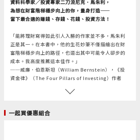
資料科學家／投資專家二刀流尼克．馬朱利，
為想在財富階梯穩步向上的你，量身打造——
當下最合適的賺錢、存錢、花錢、投資方法！
「能將理財寫得如此引人入勝的作家並不多，馬朱利
正是其一。在本書中，他的生花妙筆不僅描繪出在財
富階梯穩步向上的路徑，也道出其中可能令人卻步的
成本。我高度推薦這本佳作。」
──威廉．伯恩斯坦（William Bernstein），《投
資金律》（The Four Pillars of Investing）作者
「對金錢的看法，會隨人生階段而改變。我是在反覆
試錯中才學會這件事，而你，只需要讀這本精彩的書
就夠了。」
一起買優惠組合
──史考特．蓋洛威（Scott Galloway），《蓋洛威
教授的人生財富課》（The Algebra of Wealth）作
者