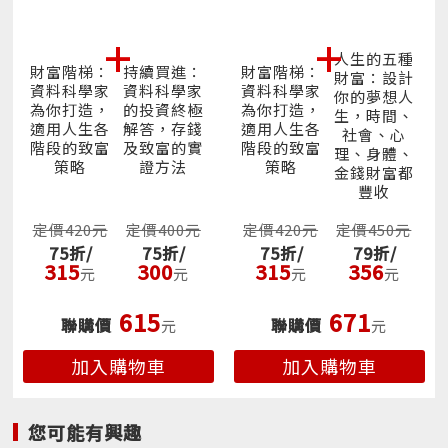
為什麼有些理財專家說「省錢才是致富關鍵」，有些
人生的五種
財富階梯：
持續買進：
財富階梯：
卻說「別再省一杯拿鐵錢，去創業吧！」愈聽愈困
財富：設計
資料科學家
資料科學家
資料科學家
你的夢想人
惑，到底誰說的才對？
為你打造，
的投資終極
為你打造，
生，時間、
適用人生各
解答，存錢
適用人生各
社會、心
階段的致富
及致富的實
階段的致富
《財富階梯》給你的答案出人意料：問題從來不在於
理、身體、
策略
證方法
策略
金錢財富都
這些建議誰對誰錯，而是你現在位在財富的哪個階
豐收
段！更精確地說是別把別人的答案，套在自己的階
定價420元
定價400元
定價420元
定價450元
段，那就像健身教練給相撲選手和馬拉松選手開同一
75折/
75折/
75折/
79折/
份菜單，不但沒用，還有害處。
315
300
315
356
元
元
元
元
資料科學家／投資專家二刀流尼克．馬朱利，他的日
615
671
聯購價
聯購價
元
元
常就是與龐大的金融數據，繼分析了近百年股市數據
加入購物車
加入購物車
所寫的《持續買進》，這一次，他深入挖掘聯準會的
「消費者財務調查」（SCF）以及密西根大學長達五
十多年的「收入動態追蹤調查」（PSID）等龐大資料
您可能有興趣