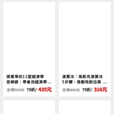
庫，將
財富像階梯一樣劃分為六個階層
，找出真正能
在每個層級致富的客觀規律，掌握其規則、風險和機
會。請讀者看看自己是站在哪一階，該如何在這座階
梯穩步向上──
【攀登財富階梯：每一階都有各自的最優策略】
＿▃▄▅▆第1階：淨資產（資產減負債）＜1萬美元
你是勉強餬口的「月光族」，這個階段的關鍵字是
「生存」。一個偶發的厄運會被放大，一次生病或車
禍就可能讓你陷入背上鉅額債務。
進階策略
：最常見的錯誤建議就是「記帳」和「省
錢」，因為第1階問題不在於花費，而在於收入！ 你要
張夏準的12堂經濟學
演算法：馬斯克演算法
思辯課：學會用經濟學
5步驟，推動特斯拉與
採取極端手段：不管是打零工、做兩份工作、向親友
理解世界，做出自己的
SpaceX爆發式成長的
435元
316元
79折/
79折/
定價550元
定價400元
求援，還是拚命學習一項免學費的技能（高額學貸是
判斷
祕密
場豪賭！），目標只有一個：提高收入並建立緊急資
金。